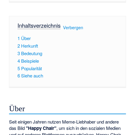
Inhaltsverzeichnis
[
Verbergen
]
1
Über
2
Herkunft
3
Bedeutung
4
Beispiele
5
Popularität
6
Siehe auch
Über
Seit einigen Jahren nutzen Meme-Liebhaber und andere
das Bild
"Happy Chair"
, um sich in den sozialen Medien
und auf anderen Plattformen auszudrücken. Happy Chair