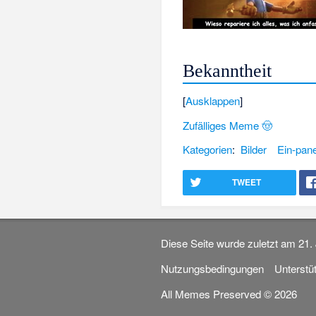
Bekanntheit
Ausklappen
Zufälliges Meme 🤠
Kategorien
:
Bilder
Ein-pane
TWEET
Diese Seite wurde zuletzt am 21.
Nutzungsbedingungen
Unterstü
All Memes Preserved © 2026