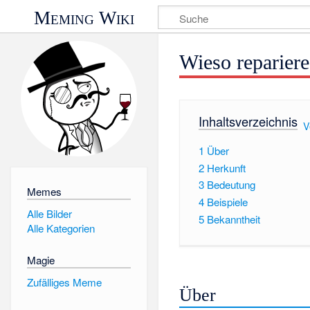
Meming Wiki
Wieso repariere
Inhaltsverzeichnis
[
V
1
Über
2
Herkunft
3
Bedeutung
Memes
4
Beispiele
Alle Bilder
5
Bekanntheit
Alle Kategorien
Magie
Zufälliges Meme
Über