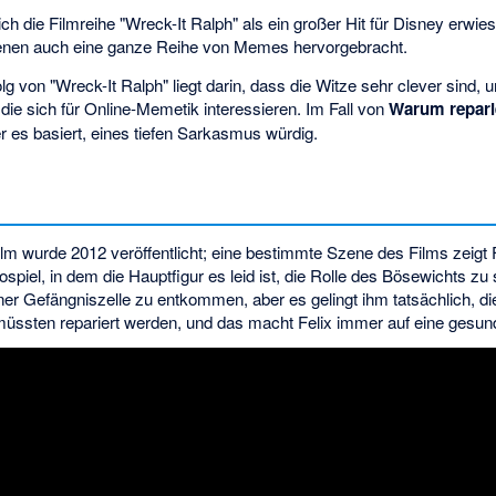
ich die Filmreihe "Wreck-It Ralph" als ein großer Hit für Disney erwie
Szenen auch eine ganze Reihe von Memes hervorgebracht.
g von "Wreck-It Ralph" liegt darin, dass die Witze sehr clever sind, 
 die sich für Online-Memetik interessieren. Im Fall von
Warum reparie
er es basiert, eines tiefen Sarkasmus würdig.
lm wurde 2012 veröffentlicht; eine bestimmte Szene des Films zeigt Fix
spiel, in dem die Hauptfigur es leid ist, die Rolle des Bösewichts zu s
er Gefängniszelle zu entkommen, aber es gelingt ihm tatsächlich, die
 müssten repariert werden, und das macht Felix immer auf eine gesun