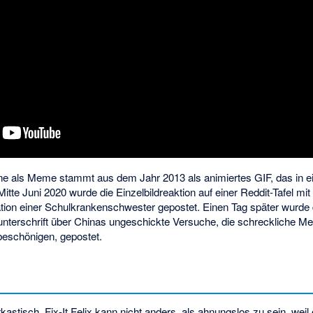
ene als Meme stammt aus dem Jahr 2013 als animiertes GIF, das in
itte Juni 2020 wurde die Einzelbildreaktion auf einer Reddit-Tafel mit
tuation einer Schulkrankenschwester gepostet. Einen Tag später wurde
ildunterschrift über Chinas ungeschickte Versuche, die schreckliche 
eschönigen, gepostet.
astisch. Fix-It Felix kann nicht anders, als ahnungslos zu sein, weil