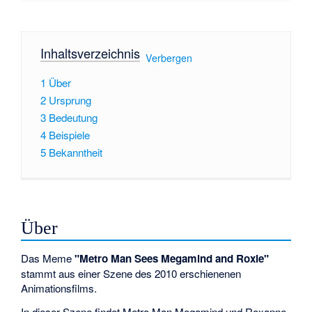
Inhaltsverzeichnis
[
Verbergen
]
1
Über
2
Ursprung
3
Bedeutung
4
Beispiele
5
Bekanntheit
Über
Das Meme
"Metro Man Sees Megamind and Roxie"
stammt aus einer Szene des 2010 erschienenen
Animationsfilms.
In dieser Szene findet Metro Man Megamind und Roxanne