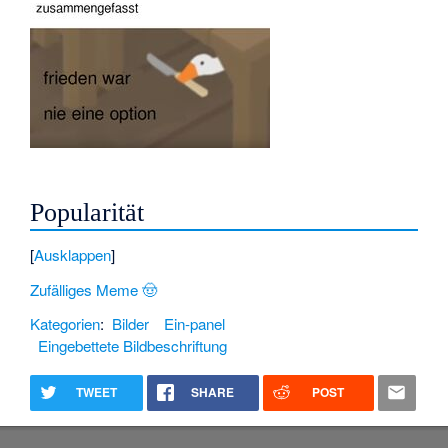
Popularität
Ausklappen
Zufälliges Meme 🤠
Kategorien
:
Bilder
Ein-panel
Eingebettete Bildbeschriftung
TWEET
SHARE
POST